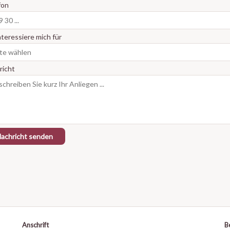
fon
nteressiere mich für
richt
achricht senden
Anschrift
B